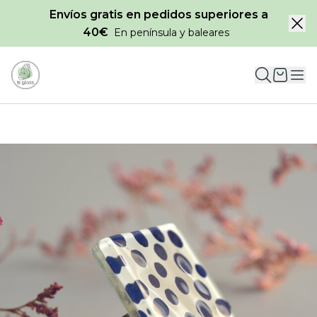
Envíos gratis en pedidos superiores a
40€
En península y baleares